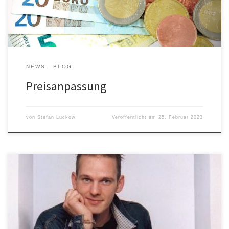
Vergangenheit gilt […]
NEWS - BLOG
Preisanpassung
von
Stefan Luckow
Veröffentlicht am
25. Februar 2023
Liebe Kunden, liebe Besucher, meine Homepage wird derzeit
noch überarbeitet. Aus diesem Grund sind einige Inhalte noch
nicht online. Das wird sich aber in den nächsten Tagen ändern –