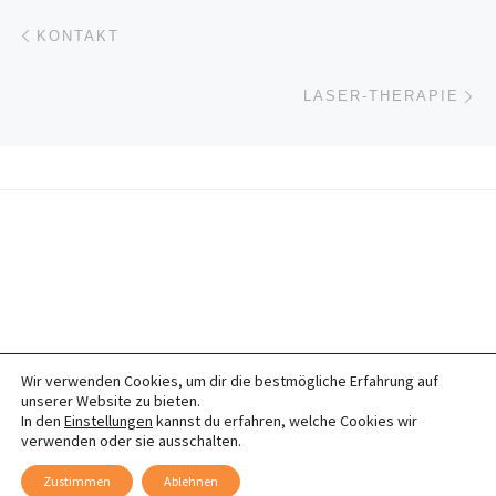
Beitragsnavigation
Vorheriger Beitrag
KONTAKT
Nä
LASER-THERAPIE
Wir verwenden Cookies, um dir die bestmögliche Erfahrung auf
© 2026
Tierheilpraktikermobil
– Alle Rechte vorbehalten
unserer Website zu bieten.
Impressum
In den
Einstellungen
kannst du erfahren, welche Cookies wir
verwenden oder sie ausschalten.
Zustimmen
Ablehnen