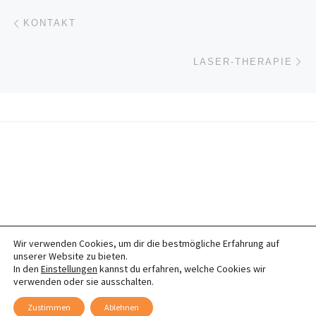
Beitragsnavigation
Vorheriger Beitrag
KONTAKT
Nä
LASER-THERAPIE
Wir verwenden Cookies, um dir die bestmögliche Erfahrung auf
© 2026
Tierheilpraktikermobil
– Alle Rechte vorbehalten
unserer Website zu bieten.
Impressum
In den
Einstellungen
kannst du erfahren, welche Cookies wir
verwenden oder sie ausschalten.
Zustimmen
Ablehnen